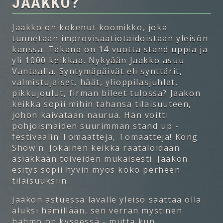
JAAKKO?
Jaakko on kokenut koomikko, joka
tunnetaan improvisaatiotaidoistaan yleisön
kanssa. Takana on 14 vuotta stand uppia ja
yli 1000 keikkaa. Nykyään Jaakko asuu
Vantaalla. Syntymäpäivät eli synttärit,
valmistujaiset, häät, ylioppilasjuhlat,
pikkujoulut, firman bileet tulossa? Jaakon
keikka sopii mihin tahansa tilaisuuteen,
johon kaivataan naurua. Hän voitti
pohjoismaiden suurimman stand up -
festivaalin Tomaatteja, Tomaatteja! Kong
Show'n. Jokainen keikka räätälöidään
asiakkaan toiveiden mukaisesti. Jaakon
esitys sopii hyvin myös koko perheen
tilaisuuksiin.
Jaakon astuessa lavalle yleisö saattaa olla
aluksi hämillään, sen verran mystinen
hahmo on kyseessä - mutta kun