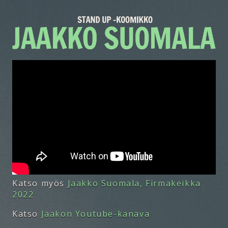
Katso myös
Jaakko Suomala, Firmakeikka
2022
Katso
Jaakon Youtube-kanava